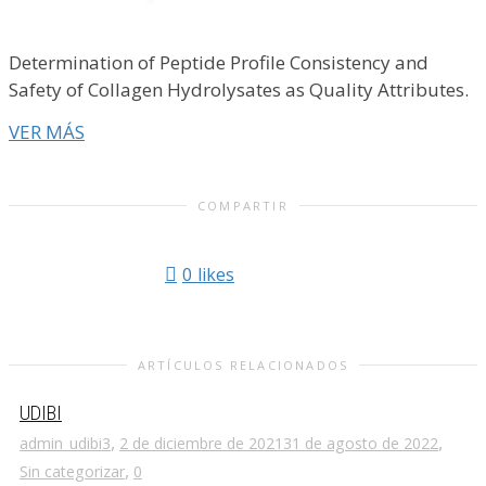
Determination of Peptide Profile Consistency and
Safety of Collagen Hydrolysates as Quality Attributes.
VER MÁS
COMPARTIR
0
likes
ARTÍCULOS RELACIONADOS
UDIBI
,
,
admin_udibi3
2 de diciembre de 2021
31 de agosto de 2022
,
Sin categorizar
0