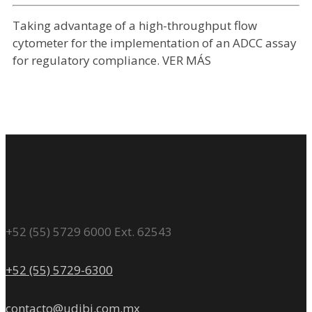
Taking advantage of a high-throughput flow
cytometer for the implementation of an ADCC assay
for regulatory compliance. VER MÁS
+52 (55) 5729 6000 Ext. 62543
+52 (55) 5729-6300
contacto@udibi.com.mx