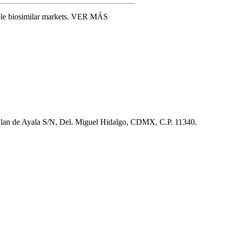
able biosimilar markets. VER MÁS
,
izar
0
lagen Hydrolysates as Quality Attributes.
 Plan de Ayala S/N, Del. Miguel Hidalgo, CDMX, C.P. 11340.
,
zar
0
e anti-Chikungunya virus antibodies using