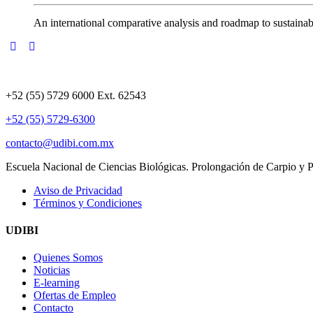
An international comparative analysis and roadmap to sustain
UDIBI
,
,
admin_udibi3
2 de diciembre de 2021
31 de agosto de 2022
Sin categor
+52 (55) 5729 6000 Ext. 62543
+52 (55) 5729-6300
Determination of Peptide Profile Consistency and Safety of Col
VER MÁS
contacto@udibi.com.mx
+
Escuela Nacional de Ciencias Biológicas. Prolongación de Carpio y
UDIBI
Aviso de Privacidad
Términos y Condiciones
,
,
admin_udibi3
5 de junio de 2023
5 de junio de 2023
2023
,
Sin categori
UDIBI
Isolation and characterization of high affinity and highly stabl
ALTHEA Gold Libraries™. VER MÁS
Quienes Somos
Noticias
E-learning
UDIBI
Ofertas de Empleo
Contacto