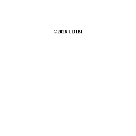
fic pattern of IgG2 and IgG4 subclasses of
©2026 UDIBI
ion of a Set of Spike and Receptor