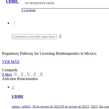
TU CESTA ESTÁ VACÍA.
Ir a la tienda
Regulatory Pathway for Licensing Biotherapeutics in Mexico.
VER MÁS
Compartir
0
likes
Artículos Relacionados
+
UDIBI
,
,
admin_udibi3
29 de agosto de 2023
29 de agosto de 2023
2023
,
Sin cat