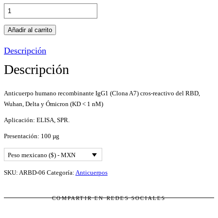
Anticuerpo
humano
recombinante
Añadir al carrito
IgG1
Descripción
(Clona
A7)
Descripción
cros-
reactivo
Anticuerpo humano recombinante IgG1 (Clona A7) cros-reactivo del RBD,
del
Wuhan, Delta y Ómicron (KD < 1 nM)
RBD,
Wuhan,
Aplicación: ELISA, SPR.
Delta
Presentación: 100 µg
y
Ómicron
Peso mexicano ($) - MXN
(KD
<
SKU:
ARBD-06
Categoría:
Anticuerpos
1
nM)
COMPARTIR EN REDES SOCIALES
cantidad