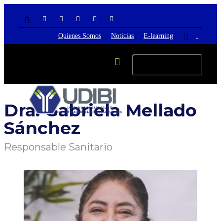
Quienes Somos
Noticias
E-learning
Cambiar navegación
Dra. Gabriela Mellado
Sánchez
Responsable Sanitario