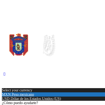
Select your currency
MXN
Peso mexicano
USD
Dólar de los Estados Unidos (US)
¿Cómo puedo ayudarte?