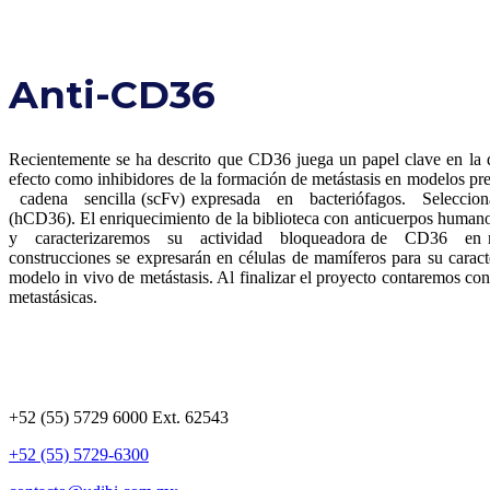
Anti-CD36
Recientemente se ha descrito que CD36 juega un papel clave en la d
efecto como inhibidores de la formación de metástasis en modelos p
cadena sencilla (scFv) expresada en bacteriófagos. Seleccionar
(hCD36). El enriquecimiento de la biblioteca con anticuerpos hum
y caracterizaremos su actividad bloqueadora de CD36 en modelos
construcciones se expresarán en células de mamíferos para su cara
modelo in vivo de metástasis. Al finalizar el proyecto contaremos co
metastásicas.
+52 (55) 5729 6000 Ext. 62543
+52 (55) 5729-6300