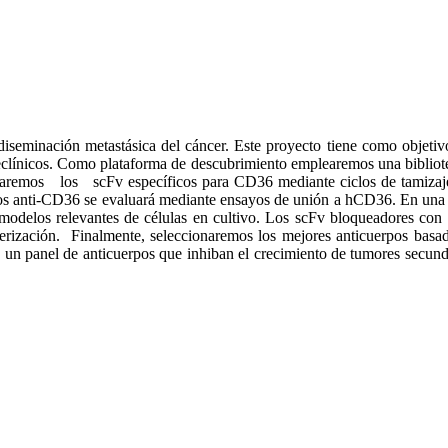
iseminación metastásica del cáncer. Este proyecto tiene como objetivo
reclínicos. Como plataforma de descubrimiento emplearemos una bibliot
emos los scFv específicos para CD36 mediante ciclos de tamizaje
anos anti-CD36 se evaluará mediante ensayos de unión a hCD36. En un
 relevantes de células en cultivo. Los scFv bloqueadores con mayo
cterización. Finalmente, seleccionaremos los mejores anticuerpos bas
n un panel de anticuerpos que inhiban el crecimiento de tumores secunda