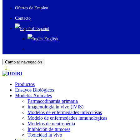
Ofertas de Empleo
Contacto
Español
English
Cambiar navegación
Productos
Ensayos Biológicos
Modelos Animales
Farmacodinamia primaria
Imagenología in vivo (IVIS)
Modelos de enfermedades infecciosas
Modelo de enfermedades inmunológicas
Modelos de neutropénia
Inhibición de tumores
Toxicidad in vivo